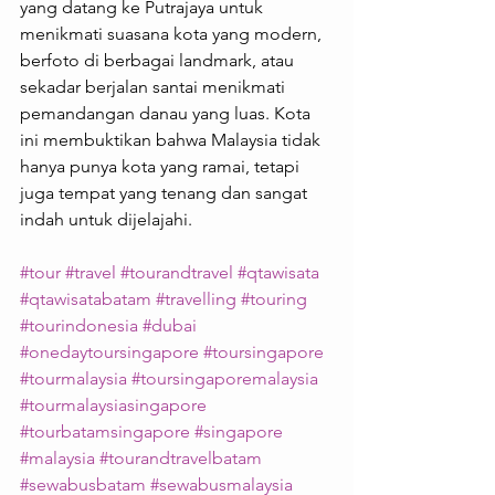
yang datang ke Putrajaya untuk 
menikmati suasana kota yang modern, 
berfoto di berbagai landmark, atau 
sekadar berjalan santai menikmati 
pemandangan danau yang luas. Kota 
ini membuktikan bahwa Malaysia tidak 
hanya punya kota yang ramai, tetapi 
juga tempat yang tenang dan sangat 
indah untuk dijelajahi.
#tour
#travel
#tourandtravel
#qtawisata
#qtawisatabatam
#travelling
#touring
#tourindonesia
#dubai
#onedaytoursingapore
#toursingapore
#tourmalaysia
#toursingaporemalaysia
#tourmalaysiasingapore
#tourbatamsingapore
#singapore
#malaysia
#tourandtravelbatam
#sewabusbatam
#sewabusmalaysia