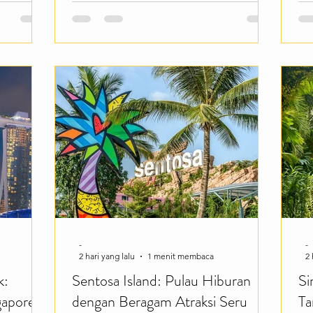
Cocok
ko
pesisir Batam, tempat ini menjadi pilihan
jungi
in
menarik bagi wisatawan yang ingin
geri
ya
menikmati suasana alam sekaligus
an
me
mempelajari pentingnya ekosistem
seperti
ke
mangrove bagi lingkungan. Dengan
y,
ma
pemandangan yang hijau, udara yang
na Bay
me
segar, serta jalur kayu yang membelah
kawasan hutan bakau, Mangrove
Pandang Tak Jemu menghadirkan
penga
-
-
2 hari yang lalu
1 menit membaca
2 
k:
Sentosa Island: Pulau Hiburan
Si
gapore
dengan Beragam Atraksi Seru
Ta