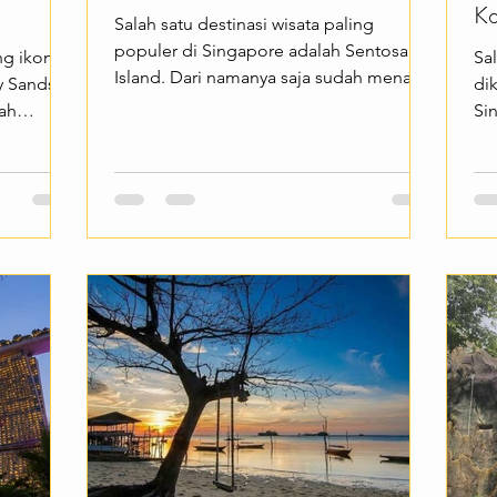
Ko
Salah satu destinasi wisata paling
populer di Singapore adalah Sentosa
ng ikonik
Sal
Island. Dari namanya saja sudah menarik
y Sands
di
—pulau wisata ini menawarkan berbagai
dah
Si
atraksi kelas dunia, pantai yang indah,
berada di
na
dan beragam aktivitas seru yang cocok
ya
untuk segala usia. Cocok buat kamu
jat yang
UN
yang ingin menikmati liburan penuh
Singapore
ta
hiburan dalam satu kawasan. Sentosa
amu yang
tr
Island menawarkan berbagai
 kota
te
pengalaman menarik seperti bersantai di
Sands
Co
pantai, mengunjungi Madame Tussauds
wi
Singapore, bermain di Adventure Cove
elihat
Bo
Waterpar
, dan
pe
me