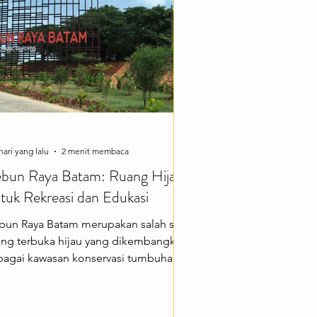
kanan khas di hawker centre, berburu
eh-oleh unik, me
hari yang lalu
2 menit membaca
bun Raya Batam: Ruang Hijau
tuk Rekreasi dan Edukasi
bun Raya Batam merupakan salah satu
ang terbuka hijau yang dikembangkan
bagai kawasan konservasi tumbuhan,
kasi, penelitian, sekaligus destinasi
sata alam di Kota Batam. Dengan
asana yang asri, udara yang segar, dan