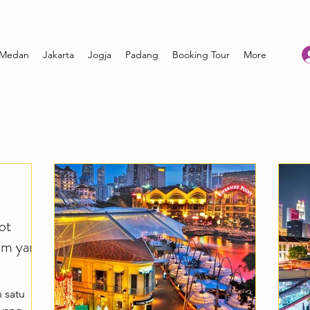
Medan
Jakarta
Jogja
Padang
Booking Tour
More
ot
am yang
 satu