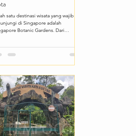
ta
ah satu destinasi wisata yang wajib
kunjungi di Singapore adalah
ngapore Botanic Gardens. Dari
manya saja sudah menarik—taman
ng masuk dalam daftar Warisan Dunia
ESCO ini menawarkan hamparan
man hijau yang asri, koleksi tanaman
opis yang beragam, dan suasana yang
nang di tengah hiruk pikuk kota.
cok buat kamu yang ingin menikmati
sata alam sambil bersantai. Singapore
tanic Gardens menawarkan berbagai
ngalaman menarik seperti berjalan
nyusuri jalur