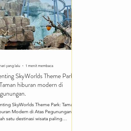
bagai lokasi edukasi, olahraga, dan
giatan luar ruangan. Dengan berbagai
ilitas
hari yang lalu
1 menit membaca
nting SkyWorlds Theme Park
Taman hiburan modern di
gunungan.
nting SkyWorlds Theme Park: Taman
buran Modern di Atas Pegunungan
ah satu destinasi wisata paling
puler di Malaysia adalah Genting