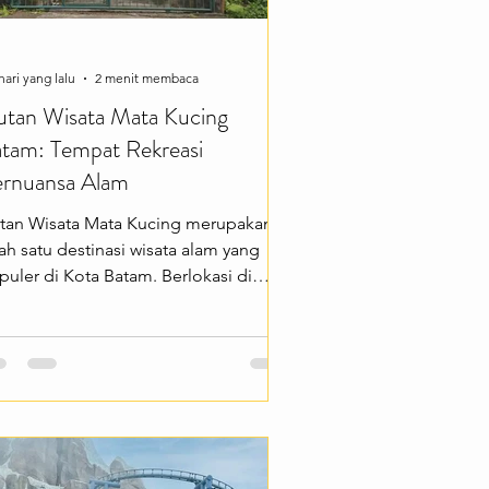
hari yang lalu
2 menit membaca
tan Wisata Mata Kucing
tam: Tempat Rekreasi
rnuansa Alam
tan Wisata Mata Kucing merupakan
ah satu destinasi wisata alam yang
puler di Kota Batam. Berlokasi di
wasan Sekupang, tempat ini
nawarkan suasana hijau, udara yang
juk, dan lingkungan yang asri,
njadikannya pilihan tepat bagi
satawan yang ingin beristirahat sejenak
i hiruk pikuk perkotaan. Selain
njadi tempat rekreasi, Hutan Wisata
ta Kucing juga sering dimanfaatkan