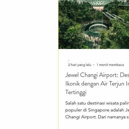
berbagai pengalaman menarik 
berjalan di OCBC Skyway, men
Flower Dom
-
2 hari yang lalu
1 menit membaca
Jewel Changi Airport: Des
Ikonik dengan Air Terjun 
Tertinggi
Salah satu destinasi wisata pali
populer di Singapore adalah J
Changi Airport. Dari namanya s
menarik—kompleks ikonik ini t