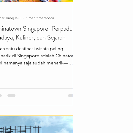
hari yang lalu
1 menit membaca
inatown Singapore: Perpaduan
daya, Kuliner, dan Sejarah
ah satu destinasi wisata paling
narik di Singapore adalah Chinatown.
ri namanya saja sudah menarik—
wasan ini terkenal dengan bangunan
rgaya klasik, jalanan yang penuh
rna, serta berbagai kuliner dan toko
venir yang menjadi favorit wisatawan.
cok buat kamu yang ingin merasakan
asana budaya khas Tionghoa di
ngah kota modern Singapore.
inatown menawarkan berbagai
ngalaman menarik seperti mencicipi