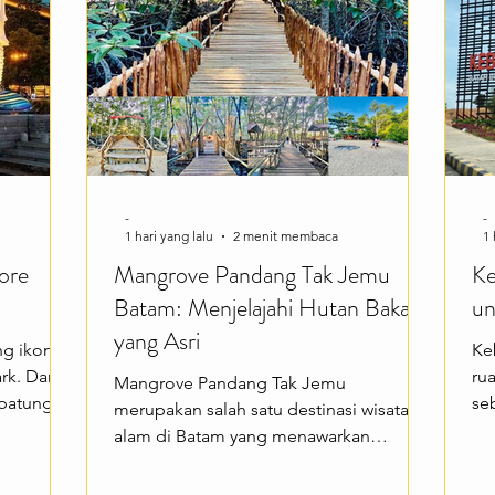
Singapore River dengan kapal wisata,
ma
berburu foto
ol
-
-
1 hari yang lalu
2 menit membaca
1 
ore
Mangrove Pandang Tak Jemu
Ke
Batam: Menjelajahi Hutan Bakau
un
yang Asri
ng ikonik
Ke
rk. Dari
ru
Mangrove Pandang Tak Jemu
patung
se
merupakan salah satu destinasi wisata
dan
edu
alam di Batam yang menawarkan
bol resmi
wi
pengalaman menyusuri hutan bakau
t
su
yang masih terjaga. Terletak di kawasan