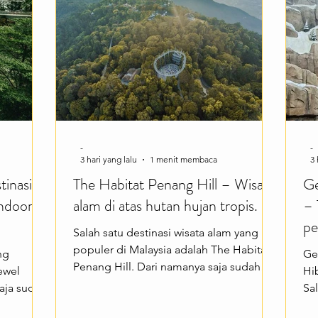
seperti
menikmati suasana pantai yang
se
gunjungi
menenangkan. Selain keindahan
ke
alamnya, ka
fas
-
-
3 hari yang lalu
1 menit membaca
3 
tinasi
The Habitat Penang Hill – Wisata
Ge
Indoor
alam di atas hutan hujan tropis.
– 
pe
Salah satu destinasi wisata alam yang
populer di Malaysia adalah The Habitat
ng
Ge
Penang Hill. Dari namanya saja sudah
ewel
Hi
menarik—kawasan wisata ini mengajak
aja sudah
Sal
pengunjung menikmati keindahan hutan
erkenal
po
hujan tropis yang masih alami dengan