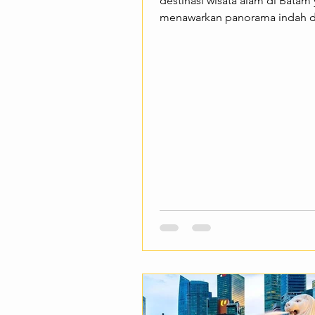
destinasi wisata alam di Batam
menawarkan panorama indah d
ketinggian. Meski belum sepo
destinasi wisata lainnya, bukit i
menarik perhatian para pecinta
fotografer, dan pendaki pemul
ingin menikmati suasana tena
pemandangan Kota Batam sert
hamparan laut dari kejauhan. 
jalur pendakian yang relatif m
suasana yang masih alami, Buk
menjadi pilihan tepat bagi wis
yang ingin