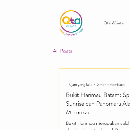
Qta Wisata
All Posts
-
3 jam yang lalu
2 menit membaca
Bukit Harimau Batam: Sp
Sunrise dan Panomara Al
Memukau
Bukit Harimau merupakan salah