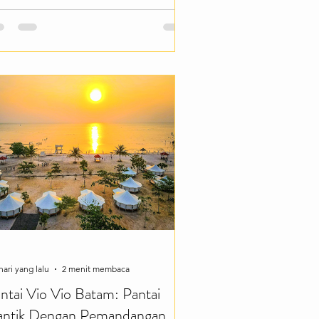
yWorlds Theme Park. Dari namanya
ja sudah menarik—taman hiburan
las dunia ini menghadirkan berbagai
hana seru dengan latar pegunungan
ng sejuk dan pemandangan alam yang
mukau. Cocok buat kamu yang ingin
nikmati liburan penuh keseruan
rsama keluarga maupun teman.
nting SkyWorlds Theme Park
nawarkan berbagai pengalaman m
hari yang lalu
2 menit membaca
ntai Vio Vio Batam: Pantai
ntik Dengan Pemandangan