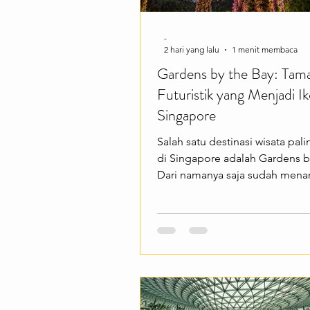
-
2 hari yang lalu
1 menit membaca
Gardens by the Bay: Tam
Futuristik yang Menjadi I
Singapore
Salah satu destinasi wisata pali
di Singapore adalah Gardens b
Dari namanya saja sudah mena
taman futuristik ini terkenal d
Supertree Grove yang menjulan
Flower Dome, dan Cloud Fores
menghadirkan suasana alam d
konsep modern. Cocok buat k
ingin menikmati perpaduan ke
alam dan teknologi dalam satu
Gardens by the Bay menawark