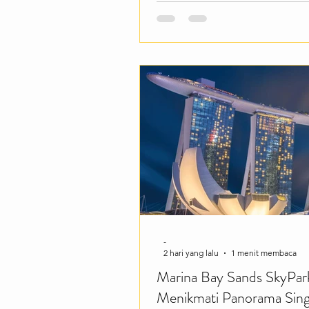
wisatawan dari seluruh dunia. 
buat kamu yang ingin mengun
landmark paling terkenal di Ne
Singa. Merlion Park menawark
berbagai pengalaman menarik 
berfoto dengan latar Marina Ba
menikmati pemandangan Mari
Sands dan Esplanade, hi
-
2 hari yang lalu
1 menit membaca
Marina Bay Sands SkyPar
Menikmati Panorama Sin