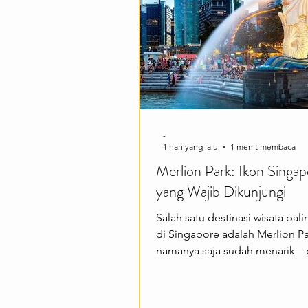
-
1 hari yang lalu
1 menit membaca
Merlion Park: Ikon Singap
yang Wajib Dikunjungi
Salah satu destinasi wisata pali
di Singapore adalah Merlion Pa
namanya saja sudah menarik—
Merlion yang berkepala singa 
berbadan ikan ini menjadi sim
Singapore sekaligus spot favori