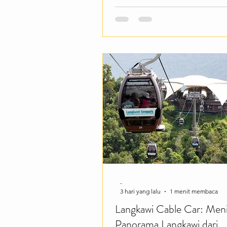
dengan HSBC Rain Vortex, air t
indoor tertinggi di dunia, yang
dikelilingi taman hijau yang 
Cocok buat kamu yang ingin m
pengalaman wisata unik bahka
sebelum memulai perjalanan. 
Changi Airport menawarkan be
pengalaman menarik seperti be
Canopy Park, menjelajahi Shis
Forest Valley, berb
-
3 hari yang lalu
1 menit membaca
Langkawi Cable Car: Men
Panorama Langkawi dari