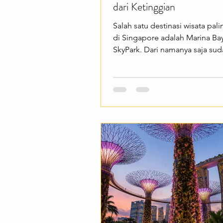
dari Ketinggian
Salah satu destinasi wisata pali
di Singapore adalah Marina Ba
SkyPark. Dari namanya saja su
menarik—area observasi yang 
puncak Marina Bay Sands ini
menawarkan panorama 360 dera
menampilkan keindahan kota 
dari ketinggian. Cocok buat k
ingin menikmati pemandangan
yang spektakuler. Marina Bay 
SkyPark menawarkan berbagai
pengalaman menarik seperti m
Marina Bay, Gardens by the Bay
deretan gedung pencakar