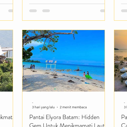
erjun
Sk
udara pegunungan yang sejuk dan
sa
panorama alam yang memukau. Cocok
memukau.
ke
buat kamu yang ingin melepas penat
enikmati
wa
sambil menikmati suasana alam yang
n
ya
tenang. The Habitat Penang Hill
Jewel
me
menawarkan berbagai pengalaman
rbagai
me
menarik seperti berjalan di jalur alam
rjalan di
be
yang dikelilingi p
eido
Ge
me
-
-
3 hari yang lalu
2 menit membaca
3 
ikmati
Pantai Elyora Batam: Hidden
Pa
Gem Untuk Menikmamati Laut
Ca