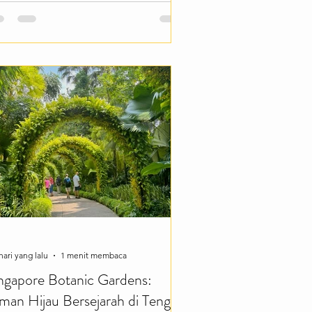
leksi berbagai jenis tanaman, tempat
i menjadi pilihan tepat bagi wisatawan
ng ingin menikmati wisata alam sambil
nambah wawasan tentang
anekaragaman hayati. Bagi masyarakat
upun wisatawan, Kebun Raya Batam
nawarkan pengalaman berlibur y
hari yang lalu
1 menit membaca
ngapore Botanic Gardens:
man Hijau Bersejarah di Tengah