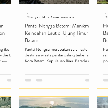
-
-
2 hari yang lalu
2 menit membaca
2 
an
Pantai Nongsa Batam: Menikmati
Hu
kon
Keindahan Laut di Ujung Timur
Ba
Batam
Be
ng ikonik
Pantai Nongsa merupakan salah satu
Hu
y the Bay.
destinasi wisata pantai paling terkenal di
sal
rik—
Kota Batam, Kepulauan Riau. Berada di
po
engan
kawasan Nongsa, pantai ini menawarkan
ka
g tinggi,
pemandangan laut yang indah dengan
me
t yang
pasir yang bersih, air laut yang tenang,
se
alam
serta panorama langsung menghadap
me
amu yang
ke Singapura. Lokasinya yang mudah
wi
indahan
dijangkau menjadikan Pantai Nongsa
dar
 tempat.
sebagai pilihan favorit bagi wisatawan
me
an
lokal maupun mancanegara yang ingin
Ma