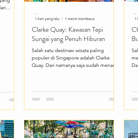
 yang
ari
-
-
puler
1 hari yang lalu
1 menit membaca
1 
ni mulai
Clarke Quay: Kawasan Tepi
Ch
 alam,
Sungai yang Penuh Hiburan
Bu
a yang
ng dengan
Salah satu destinasi wisata paling
Sal
a
populer di Singapore adalah Clarke
me
Dengan
Quay. Dari namanya saja sudah menarik
Da
udah dan
—kawasan tepi sungai ini terkenal
ka
it Harimau
dengan deretan bangunan berwarna-
be
atawan
warni, restoran, kafe, dan hiburan malam
wa
yang menciptakan suasana hidup dan
su
modern. Cocok buat kamu yang ingin
Co
menikmati sisi berbeda dari Singapore.
su
Clarke Quay menawarkan berbagai
te
pengalaman menarik seperti menikmati
Ch
makan malam di tepi sungai, menyusuri
pe