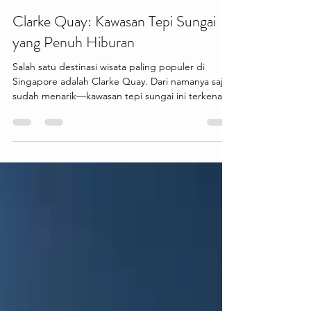
-
1 hari yang lalu
1 menit membaca
Clarke Quay: Kawasan Tepi Sungai
yang Penuh Hiburan
Salah satu destinasi wisata paling populer di
Singapore adalah Clarke Quay. Dari namanya saja
sudah menarik—kawasan tepi sungai ini terkenal
dengan deretan bangunan berwarna-warni,
restoran, kafe, dan hiburan malam yang
menciptakan suasana hidup dan modern. Cocok
buat kamu yang ingin menikmati sisi berbeda dari
Singapore. Clarke Quay menawarkan berbagai
pengalaman menarik seperti menikmati makan
malam di tepi sungai, menyusuri Singapore River
dengan kapal wisata, berburu foto