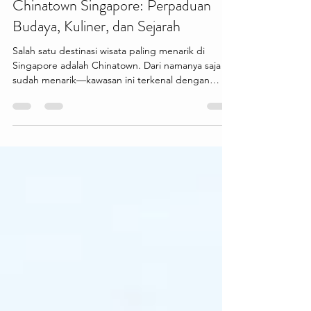
-
1 hari yang lalu
1 menit membaca
Chinatown Singapore: Perpaduan
Budaya, Kuliner, dan Sejarah
Salah satu destinasi wisata paling menarik di
Singapore adalah Chinatown. Dari namanya saja
sudah menarik—kawasan ini terkenal dengan
bangunan bergaya klasik, jalanan yang penuh
warna, serta berbagai kuliner dan toko suvenir
yang menjadi favorit wisatawan. Cocok buat kamu
yang ingin merasakan suasana budaya khas
Tionghoa di tengah kota modern Singapore.
Chinatown menawarkan berbagai pengalaman
menarik seperti mencicipi makanan khas di hawker
centre, berburu oleh-oleh unik, me