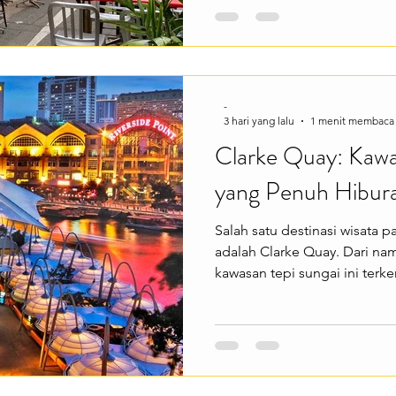
tempat unik dan instagrama
berbagai pengalaman menarik
antara mural, berbelanja fas
hingga menikmati kopi dan ku
-
3 hari yang lalu
1 menit membaca
Clarke Quay: Kawa
yang Penuh Hibur
Salah satu destinasi wisata 
adalah Clarke Quay. Dari n
kawasan tepi sungai ini terk
bangunan berwarna-warni, res
malam yang menciptakan su
Cocok buat kamu yang ingin 
Singapore. Clarke Quay men
pengalaman menarik sepert