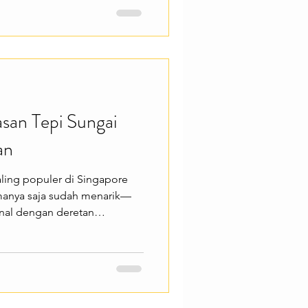
ble. Haji Lane menawarkan
 seperti berburu foto di
hion dan oleh-oleh unik,
liner di kafe-kafe yang
san Tepi Sungai
an
paling populer di Singapore
amanya saja sudah menarik—
enal dengan deretan
toran, kafe, dan hiburan
asana hidup dan modern.
menikmati sisi berbeda dari
awarkan berbagai
i menikmati makan malam di