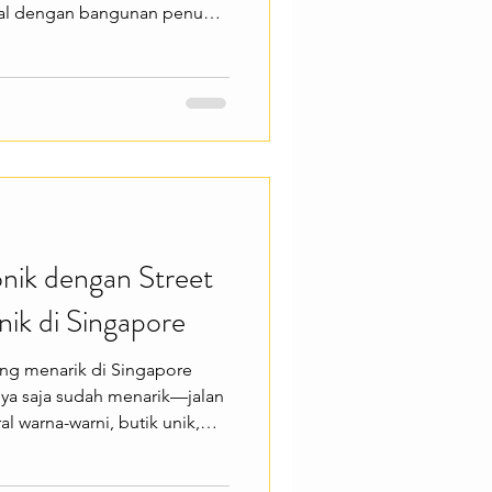
nal dengan bangunan penuh
tradisional, dan aroma rempah
 yang ingin merasakan
da di tengah modernnya
awarkan berbagai pengalaman
i Sri Veeramakaliamman
etan bangunan warna-warni,
onik dengan Street
ik di Singapore
yang menarik di Singapore
nya saja sudah menarik—jalan
al warna-warni, butik unik,
ng berbeda dari kawasan
uat kamu yang suka mencari