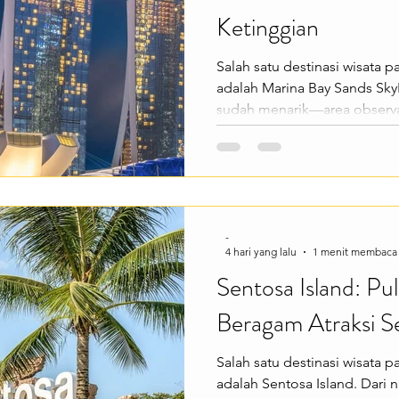
Ketinggian
Salah satu destinasi wisata p
adalah Marina Bay Sands Sky
sudah menarik—area observa
Marina Bay Sands ini menaw
yang menampilkan keindahan
ketinggian. Cocok buat kam
pemandangan kota yang spek
SkyPark menawarkan berbag
seperti melihat Marina Bay, 
-
4 hari yang lalu
1 menit membaca
deretan gedung pencakar
Sentosa Island: P
Beragam Atraksi S
Salah satu destinasi wisata 
adalah Sentosa Island. Dari