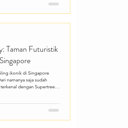
enang di tengah hiruk pikuk
ingin menikmati wisata alam
e Botanic Gardens menawarkan
 seperti berjalan menyusuri
: Taman Futuristik
 Singapore
aling ikonik di Singapore
Dari namanya saja sudah
i terkenal dengan Supertree
i, Flower Dome, dan Cloud
uasana alam dalam konsep
ang ingin menikmati
an teknologi dalam satu
 menawarkan berbagai
 berjalan di OCBC Skyway,