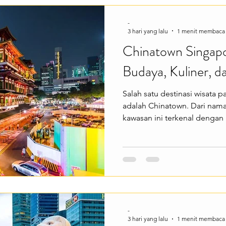
tepi sungai, menyusuri Sing
wisata, berburu foto
-
3 hari yang lalu
1 menit membaca
Chinatown Singap
Budaya, Kuliner, d
Salah satu destinasi wisata 
adalah Chinatown. Dari nam
kawasan ini terkenal dengan
jalanan yang penuh warna, se
suvenir yang menjadi favori
yang ingin merasakan suasa
tengah kota modern Singap
berbagai pengalaman menari
khas di hawker centre, berbu
-
3 hari yang lalu
1 menit membaca