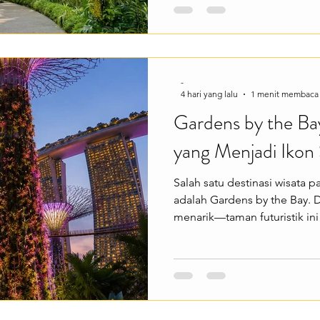
beragam, dan suasana yang t
kota. Cocok buat kamu yang 
sambil bersantai. Singapor
berbagai pengalaman menarik
jalur
-
4 hari yang lalu
1 menit membaca
Gardens by the Bay
yang Menjadi Ikon
Salah satu destinasi wisata p
adalah Gardens by the Bay. 
menarik—taman futuristik in
Grove yang menjulang tingg
Forest yang menghadirkan s
modern. Cocok buat kamu y
perpaduan keindahan alam d
tempat. Gardens by the Bay
pengalaman menarik seperti