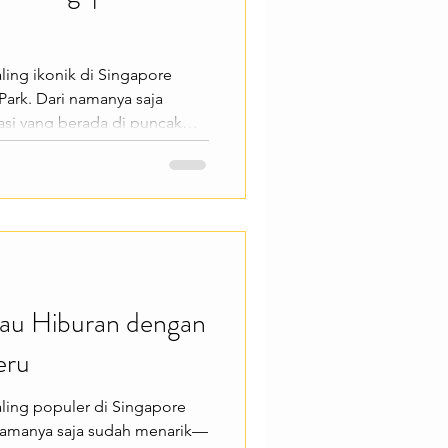
aling ikonik di Singapore
Park. Dari namanya saja
si yang berada di puncak
arkan panorama 360 derajat
 kota Singapore dari
u yang ingin menikmati
takuler. Marina Bay Sands
ai pengalaman menarik
Gardens by the Bay, dan
ulau Hiburan dengan
eru
paling populer di Singapore
 namanya saja sudah menarik—