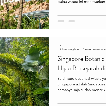
pulau wisata ini menawarkan 
pantai yang indah, dan berag
untuk segala usia. Cocok bu
liburan penuh hiburan dalam
menawarkan berbagai penga
bersantai di pantai, mengu
Singapore, bermain di Adve
-
4 hari yang lalu
1 menit membaca
Singapore Botanic
Hijau Bersejarah d
Salah satu destinasi wisata y
Singapore adalah Singapore 
namanya saja sudah menari
daftar Warisan Dunia UNES
taman hijau yang asri, kolek