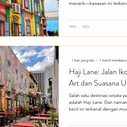
menarik—kawasan ini terke
warna, kuil-kuil indah, toko 
yang khas. Cocok buat kamu
suasana budaya yang berbe
Singapore. Little India men
menarik seperti mengunjung
Temple, berburu foto di der
mencicipi
-
1 hari yang lalu
1 menit membaca
Haji Lane: Jalan Ik
Art dan Suasana Un
Salah satu destinasi wisata 
adalah Haji Lane. Dari nama
kecil ini terkenal dengan mur
kafe, dan suasana kreatif ya
Singapore lainnya. Cocok b