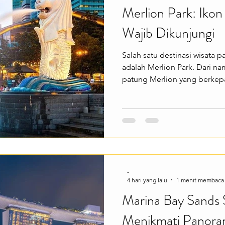
Merlion Park: Ikon
Wajib Dikunjungi
Salah satu destinasi wisata p
adalah Merlion Park. Dari n
patung Merlion yang berkepa
ini menjadi simbol resmi Sin
wisatawan dari seluruh duni
mengunjungi landmark paling
Merlion Park menawarkan b
seperti berfoto dengan latar
pemandangan Marina Bay San
-
4 hari yang lalu
1 menit membaca
Marina Bay Sands 
Menikmati Panoram