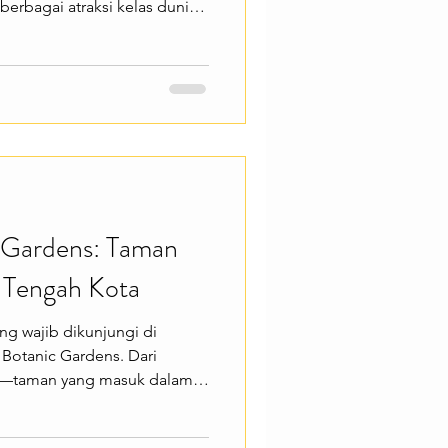
berbagai atraksi kelas dunia,
am aktivitas seru yang cocok
at kamu yang ingin menikmati
 satu kawasan. Sentosa Island
laman menarik seperti
njungi Madame Tussauds
nture Cove Waterpar
 Gardens: Taman
i Tengah Kota
ang wajib dikunjungi di
Botanic Gardens. Dari
k—taman yang masuk dalam
CO ini menawarkan hamparan
si tanaman tropis yang