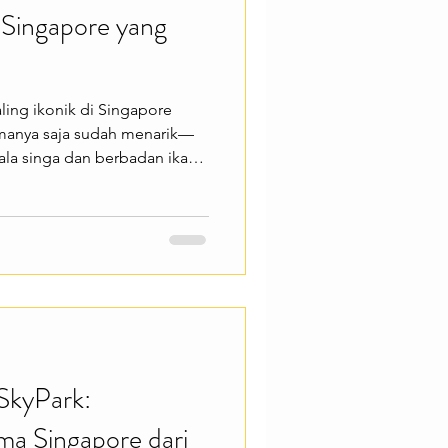
 Singapore yang
aling ikonik di Singapore
amanya saja sudah menarik—
la singa dan berbadan ikan
gapore sekaligus spot favorit
a. Cocok buat kamu yang ingin
 terkenal di Negeri Singa.
erbagai pengalaman menarik
 Marina Bay, menikmati
ds dan Esplanade, hi
SkyPark:
a Singapore dari