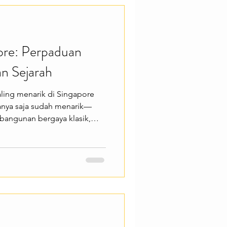
apore River dengan kapal
ore: Perpaduan
an Sejarah
paling menarik di Singapore
anya saja sudah menarik—
 bangunan bergaya klasik,
rta berbagai kuliner dan toko
t wisatawan. Cocok buat kamu
na budaya khas Tionghoa di
ore. Chinatown menawarkan
k seperti mencicipi makanan
ru oleh-oleh unik, me