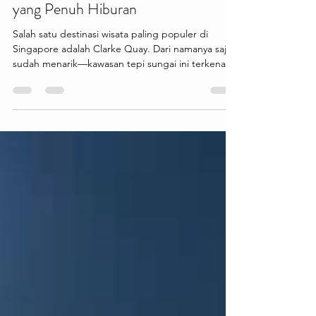
Clarke Quay: Kawasan Tepi Sungai
yang Penuh Hiburan
Salah satu destinasi wisata paling populer di
Singapore adalah Clarke Quay. Dari namanya saja
sudah menarik—kawasan tepi sungai ini terkenal
dengan deretan bangunan berwarna-warni,
restoran, kafe, dan hiburan malam yang
menciptakan suasana hidup dan modern. Cocok
buat kamu yang ingin menikmati sisi berbeda dari
Singapore. Clarke Quay menawarkan berbagai
pengalaman menarik seperti menikmati makan
malam di tepi sungai, menyusuri Singapore River
dengan kapal wisata, berburu foto