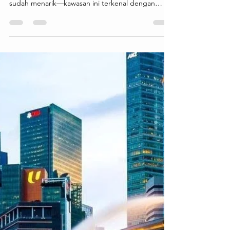
-
3 hari yang lalu
1 menit membaca
Chinatown Singapore: Perpaduan
Budaya, Kuliner, dan Sejarah
Salah satu destinasi wisata paling menarik di
Singapore adalah Chinatown. Dari namanya saja
sudah menarik—kawasan ini terkenal dengan
bangunan bergaya klasik, jalanan yang penuh
warna, serta berbagai kuliner dan toko suvenir
yang menjadi favorit wisatawan. Cocok buat kamu
yang ingin merasakan suasana budaya khas
Tionghoa di tengah kota modern Singapore.
Chinatown menawarkan berbagai pengalaman
menarik seperti mencicipi makanan khas di hawker
centre, berburu oleh-oleh unik, me