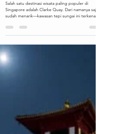
-
3 hari yang lalu
1 menit membaca
Clarke Quay: Kawasan Tepi Sungai
yang Penuh Hiburan
Salah satu destinasi wisata paling populer di
Singapore adalah Clarke Quay. Dari namanya saja
sudah menarik—kawasan tepi sungai ini terkenal
dengan deretan bangunan berwarna-warni,
restoran, kafe, dan hiburan malam yang
menciptakan suasana hidup dan modern. Cocok
buat kamu yang ingin menikmati sisi berbeda dari
Singapore. Clarke Quay menawarkan berbagai
pengalaman menarik seperti menikmati makan
malam di tepi sungai, menyusuri Singapore River
dengan kapal wisata, berburu foto