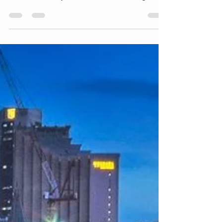
Art dan Suasana Unik di Singapore
Salah satu destinasi wisata yang menarik di
Singapore adalah Haji Lane. Dari namanya saja
sudah menarik—jalan kecil ini terkenal dengan
mural warna-warni, butik unik, kafe, dan suasana
kreatif yang berbeda dari kawasan Singapore
lainnya. Cocok buat kamu yang suka mencari
tempat unik dan instagramable. Haji Lane
menawarkan berbagai pengalaman menarik
seperti berburu foto di antara mural, berbelanja
fashion dan oleh-oleh unik, hingga menikmati kopi
dan kuliner di kafe-kafe yang