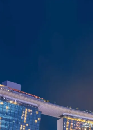
Merlion Park: Ikon Singapore yang
Wajib Dikunjungi
Salah satu destinasi wisata paling ikonik di
Singapore adalah Merlion Park. Dari namanya saja
sudah menarik—patung Merlion yang berkepala
singa dan berbadan ikan ini menjadi simbol resmi
Singapore sekaligus spot favorit wisatawan dari
seluruh dunia. Cocok buat kamu yang ingin
mengunjungi landmark paling terkenal di Negeri
Singa. Merlion Park menawarkan berbagai
pengalaman menarik seperti berfoto dengan latar
Marina Bay, menikmati pemandangan Marina Bay
Sands dan Esplanade, hi