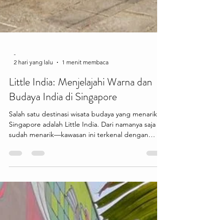
-
2 hari yang lalu
1 menit membaca
Little India: Menjelajahi Warna dan
Budaya India di Singapore
Salah satu destinasi wisata budaya yang menarik di
Singapore adalah Little India. Dari namanya saja
sudah menarik—kawasan ini terkenal dengan
bangunan penuh warna, kuil-kuil indah, toko
tradisional, dan aroma rempah yang khas. Cocok
buat kamu yang ingin merasakan suasana budaya
yang berbeda di tengah modernnya Singapore.
Little India menawarkan berbagai pengalaman